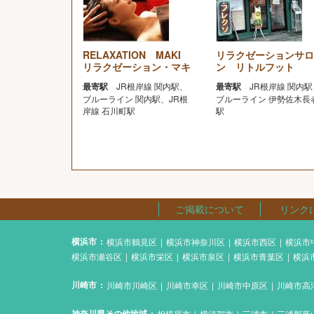
RELAXATION MAKI
リラクゼーションサロ
リラクゼーション・マキ
ン リトルフット
最寄駅
JR根岸線 関内駅、
最寄駅
JR根岸線 関内駅
ブルーライン 関内駅、JR根
ブルーライン 伊勢佐木長
岸線 石川町駅
駅
ご掲載について
リンク
横浜市
横浜市鶴見区
横浜市神奈川区
横浜市西区
横浜市
横浜市瀬谷区
横浜市栄区
横浜市泉区
横浜市青葉区
横浜
川崎市
川崎市川崎区
川崎市幸区
川崎市中原区
川崎市高
神奈川県その他地域
相模原市
横須賀市
三浦市
三浦郡葉