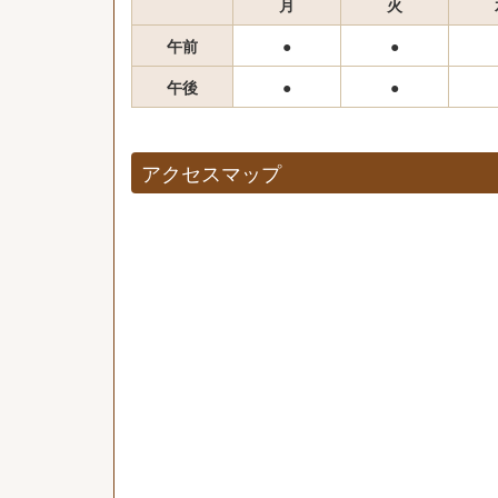
月
火
午前
●
●
午後
●
●
アクセスマップ