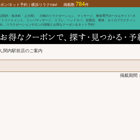
784
ン/ネット予約｜横浜リラクnavi
掲載数
件
浜(関内・桜木町・上大岡）・川崎のリラクゼーション、マッサージ、整体専門ポータルサイト! ボ
ィトリートメント、リンパマッサージ、リフレ、ヘッドスパ、岩盤浴、整体、カイロプラクティッ
etc... リラクゼーションサロンの情報とお得なクーポンをネット予約!
みん関内駅前店のご案内
掲載期間：2