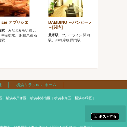
licie アプリシエ
BAMBINO ～バンビーノ
～[関内]
寄駅
みなとみらい線 元
最寄駅
ブルーライン 関内
・中華街駅、JR根岸線 石
町駅
駅、JR根岸線 関内駅
社
横浜リラクnavi ホーム
区
横浜市戸塚区
横浜市港南区
横浜市旭区
横浜市緑区
大和市
伊勢原市
海老名市
座間市
南足柄市
綾瀬市