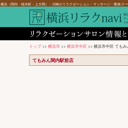
横浜（関内・桜木町・上大岡）・川崎のリラクゼーション・マッサージ・整体/クーポ
横
デ
ク
トップ
>>
横浜市
>>
横浜市中区
>> 横浜市中区 ても
てもみん関内駅前店