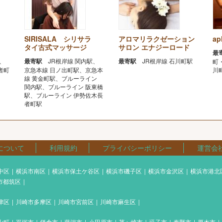
SIRISALA シリサラ
アロマリラクゼーション
ap
タイ古式マッサージ
サロン エナジーロード
最
、
最寄駅
JR根岸線 関内駅、
最寄駅
JR根岸線 石川町駅
町
者町
京急本線 日ノ出町駅、京急本
川
線 黄金町駅、ブルーライン
関内駅、ブルーライン 阪東橋
駅、ブルーライン 伊勢佐木長
者町駅
について
利用規約
プライバシーポリシー
運営会
中区
横浜市南区
横浜市保土ケ谷区
横浜市磯子区
横浜市金沢区
横浜市港北
市都筑区
津区
川崎市多摩区
川崎市宮前区
川崎市麻生区
山町
平塚市
鎌倉市
藤沢市
小田原市
茅ヶ崎市
逗子市
秦野市
厚木市