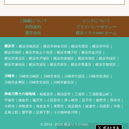
ご掲載について
リンクについて
利用規約
プライバシーポリシー
運営会社
横浜リラクnavi ホーム
横浜市
横浜市鶴見区
横浜市神奈川区
横浜市西区
横浜市中区
横浜市南区
横浜市保土ケ谷区
横浜市磯子区
横浜市金沢区
横浜市港北区
横浜市戸塚区
横浜市港南区
横浜市旭区
横浜市緑区
横浜市瀬谷区
横浜市栄区
横浜市泉区
横浜市青葉区
横浜市都筑区
川崎市
川崎市川崎区
川崎市幸区
川崎市中原区
川崎市高津区
川崎市多摩区
川崎市宮前区
川崎市麻生区
神奈川県その他地域
相模原市
横須賀市
三浦市
三浦郡葉山町
平塚市
鎌倉市
藤沢市
小田原市
茅ヶ崎市
逗子市
秦野市
厚木市
大和市
伊勢原市
海老名市
座間市
南足柄市
綾瀬市
高座郡
中郡
足柄上郡
愛甲郡
足柄下郡
その他神奈川県
© 2014 - 2026 横浜リラクnavi.