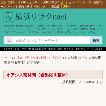
横浜（関内・桜木町・上大岡）・川崎のリラクゼーション・マッサージ・整体/ク
784
ーポン/ネット予約｜横浜リラクnavi
掲載数
件
横浜(関内・桜木町・上大岡）・川崎のリラクゼーション、マッサージ、整体専門ポータルサ
イト! ボディトリートメント、リンパマッサージ、リフレ、ヘッドスパ、岩盤浴、整体、カイ
ロプラクティックetc... リラクゼーションサロンの情報とお得なクーポンをネット予約!
検索
トップ
>>
神奈川県その他地域
>>
大和市
>> 大和市 オアシス南林間
（岩盤浴＆整体）のご案内
オアシス南林間（岩盤浴＆整体）
掲載期間：2026/08/31まで