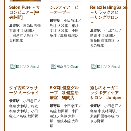
Salon Pure ～サ
シルフィア ピ
RelaxHealingSalon
ロンピュア～[中
ーカーブー
～リラックスヒ
央林間]
ーリングサロン
最寄駅
小田急江ノ
～
最寄駅
東急田園都
島線 大和駅、相鉄
最寄駅
小田急江ノ
市線 中央林間駅、
本線 大和駅、小田
小田急江ノ島線 中
急江ノ島線 鶴間駅
島線 中央林間駅、
央林間駅
東急田園都市線 つ
きみ野駅
タイ古式マッサ
SKG壮健堂グル
癒しのオーガニ
ージ ミーシャイ
ープ 壮健堂治
ックボディケア
療室 鶴間店
サロン Juniper
最寄駅
小田急江ノ
最寄駅
小田急江ノ
最寄駅
小田急江ノ
島線 大和駅、相鉄
本線 大和駅、小田
島線 鶴間駅、小田
島線 中央林間駅、
急江ノ島線 鶴間駅
急江ノ島線 大和
東急田園都市線 つ
駅、相鉄本線 大和
きみ野駅
駅