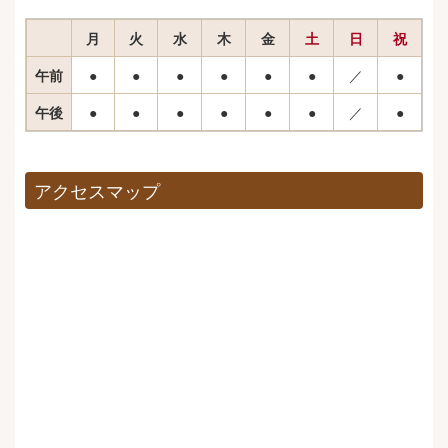
月
火
水
木
金
土
日
祝
午前
●
●
●
●
●
●
／
●
午後
●
●
●
●
●
●
／
●
アクセスマップ