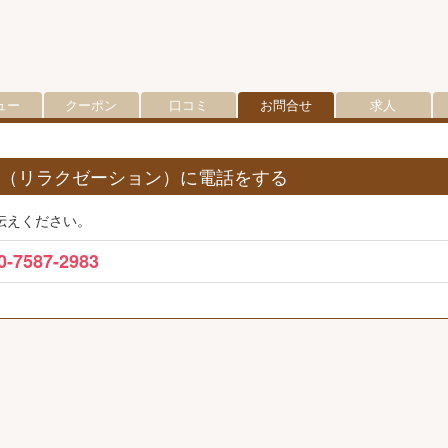
ュー
クーポン
口コミ
お問合せ
求人
ー （リラクゼーション）に電話をする
伝えください。
0-7587-2983