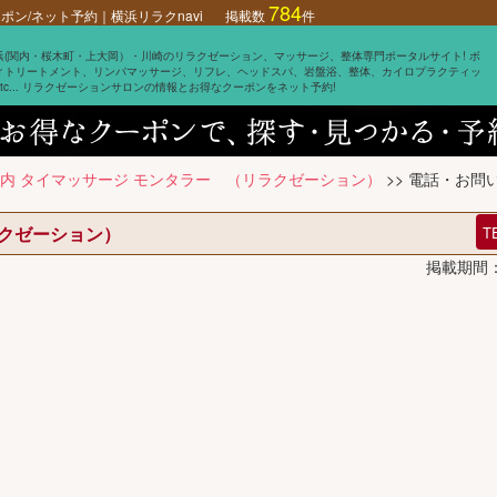
784
ン/ネット予約｜横浜リラクnavi
掲載数
件
浜(関内・桜木町・上大岡）・川崎のリラクゼーション、マッサージ、整体専門ポータルサイト! ボ
ィトリートメント、リンパマッサージ、リフレ、ヘッドスパ、岩盤浴、整体、カイロプラクティッ
etc... リラクゼーションサロンの情報とお得なクーポンをネット予約!
関内 タイマッサージ モンタラー （リラクゼーション）
>> 電話・お問
ラクゼーション）
T
掲載期間：2