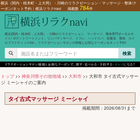
横浜（関内・桜木町・上大岡）・川崎のリラクゼーション・マッサージ・整体/ク
784
ーポン/ネット予約｜横浜リラクnavi
掲載数
件
横浜(関内・桜木町・上大岡）・川崎のリラクゼーション、マッサージ、整体専門ポータルサ
イト! ボディトリートメント、リンパマッサージ、リフレ、ヘッドスパ、岩盤浴、整体、カイ
ロプラクティックetc... リラクゼーションサロンの情報とお得なクーポンをネット予約!
検索
トップ
>>
神奈川県その他地域
>>
大和市
>> 大和市 タイ古式マッサー
ジ ミーシャイのご案内
タイ古式マッサージ ミーシャイ
掲載期間：2026/08/31まで