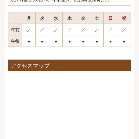
月
火
水
木
金
土
日
祝
午前
／
／
／
／
／
／
／
／
午後
●
●
●
●
●
●
●
●
アクセスマップ