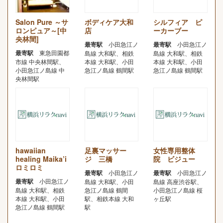
Salon Pure ～サ
ボディケア大和
シルフィア ピ
ロンピュア～[中
店
ーカーブー
央林間]
最寄駅
小田急江ノ
最寄駅
小田急江ノ
最寄駅
東急田園都
島線 大和駅、相鉄
島線 大和駅、相鉄
市線 中央林間駅、
本線 大和駅、小田
本線 大和駅、小田
小田急江ノ島線 中
急江ノ島線 鶴間駅
急江ノ島線 鶴間駅
央林間駅
hawaiian
足裏マッサー
女性専用整体
healing Maika’i
ジ 三橋
院 ビジュー
ロミロミ
最寄駅
小田急江ノ
最寄駅
小田急江ノ
最寄駅
小田急江ノ
島線 大和駅、小田
島線 高座渋谷駅、
島線 大和駅、相鉄
急江ノ島線 鶴間
小田急江ノ島線 桜
本線 大和駅、小田
駅、相鉄本線 大和
ヶ丘駅
急江ノ島線 鶴間駅
駅