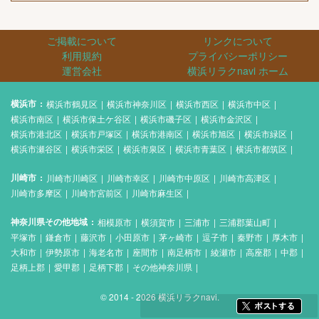
ご掲載について
リンクについて
利用規約
プライバシーポリシー
運営会社
横浜リラクnavi ホーム
横浜市
横浜市鶴見区
横浜市神奈川区
横浜市西区
横浜市中区
横浜市南区
横浜市保土ケ谷区
横浜市磯子区
横浜市金沢区
横浜市港北区
横浜市戸塚区
横浜市港南区
横浜市旭区
横浜市緑区
横浜市瀬谷区
横浜市栄区
横浜市泉区
横浜市青葉区
横浜市都筑区
川崎市
川崎市川崎区
川崎市幸区
川崎市中原区
川崎市高津区
川崎市多摩区
川崎市宮前区
川崎市麻生区
神奈川県その他地域
相模原市
横須賀市
三浦市
三浦郡葉山町
平塚市
鎌倉市
藤沢市
小田原市
茅ヶ崎市
逗子市
秦野市
厚木市
大和市
伊勢原市
海老名市
座間市
南足柄市
綾瀬市
高座郡
中郡
足柄上郡
愛甲郡
足柄下郡
その他神奈川県
© 2014 - 2026 横浜リラクnavi.