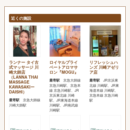
近くの施設
ランナー タイ古
ロイヤルプライ
リフレッシュハ
式マッサージ 川
ベートアロマサ
ンズ 川崎アゼリ
崎大師店
ロン『MOGU』
ア店
（LANNA THAI
最寄駅
京急大師線
最寄駅
JR京浜東
MASSAGE
京急川崎駅、京急本
北線 川崎駅、JR東
KAWASAKIー
線 京急川崎駅、JR
海道本線 川崎駅、
DAISHI）
京浜東北線 川崎
京急本線 京急川崎
最寄駅
京急大師線
駅、JR東海道本線
駅
川崎大師駅
川崎駅、JR南武線
川崎駅