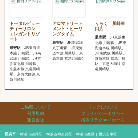
トータルビュー
アロマトリート
りらく 川崎東
ティーサロン
メント・ヒーリ
口店
エレガントリゾ
ングタイム
最寄駅
JR京浜東
ート
最寄駅
JR南武線
北線 川崎駅、JR東
最寄駅
JR東海道
八丁畷駅、JR東海
海道本線 川崎駅、
本線 川崎駅、JR南
道本線 川崎駅、京
JR南武線 川崎駅、
武線 川崎駅、JR京
急本線 京急川崎駅
京急本線 京急川崎
浜東北線 川崎駅、
駅、京急大師線 京
京急本線 京急川崎
急川崎駅
駅、京急大師線 京
急川崎駅
ご掲載について
リンクについて
利用規約
プライバシーポリシー
運営会社
横浜リラクnavi ホーム
横浜市
横浜市鶴見区
横浜市神奈川区
横浜市西区
横浜市中区