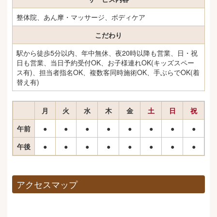
整体院、あん摩・マッサージ、ボディケア
こだわり
駅から徒歩5分以内、年中無休、夜20時以降も営業、日・祝
日も営業、当日予約受付OK、お子様連れOK(キッズスペー
ス有)、担当者指名OK、複数客同時施術OK、手ぶらでOK(着
替え有)
月
火
水
木
金
土
日
祝
午前
●
●
●
●
●
●
●
●
午後
●
●
●
●
●
●
●
●
アクセスマップ