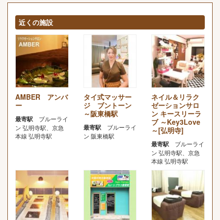
近くの施設
AMBER アンバ
タイ式マッサー
ネイル＆リラク
ー
ジ ブントーン
ゼーションサロ
～阪東橋駅
ン キースリーラ
最寄駅
ブルーライ
ブ ～Key3Love
最寄駅
ブルーライ
ン 弘明寺駅、京急
～[弘明寺]
本線 弘明寺駅
ン 阪東橋駅
最寄駅
ブルーライ
ン 弘明寺駅、京急
本線 弘明寺駅