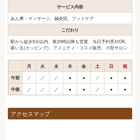
サービス内容
あん摩・マッサージ、鍼灸院、フットケア
こだわり
駅から徒歩5分以内、夜20時以降も営業、当日予約受付OK、
吸い玉(カッピング)、アメニティ・コスメ販売、小型サロン
月
火
水
木
金
土
日
祝
午前
／
／
／
●
●
／
●
●
午後
／
／
／
●
●
／
●
●
アクセスマップ