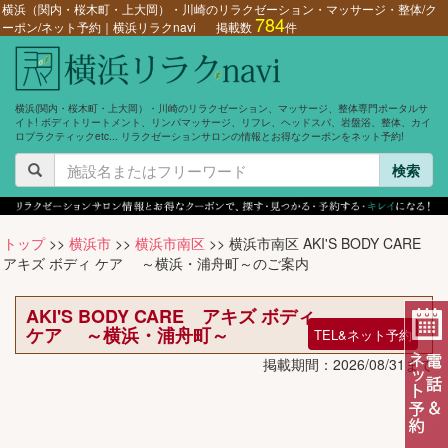
横浜（関内・桜木町・上大岡）・川崎のリラクゼーション・マッサージ・整体/ク
784
ーポン/ネット予約｜横浜リラクnavi
掲載数
件
横浜(関内・桜木町・上大岡）・川崎のリラクゼーション、マッサージ、整体専門ポータルサ
イト! ボディトリートメント、リンパマッサージ、リフレ、ヘッドスパ、岩盤浴、整体、カイ
ロプラクティックetc... リラクゼーションサロンの情報とお得なクーポンをネット予約!
検索
トップ
>>
横浜市
>>
横浜市南区
>> 横浜市南区 AKI'S BODY CARE
アキズ ボディ ケア ～横浜・浦舟町～のご案内
AKI'S BODY CARE アキズ ボディ
ケア ～横浜・浦舟町～
TEL&ネット予約
掲載期間：2026/08/31まで