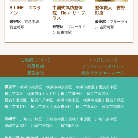
S-LINE エスラ
中国式気功整体
整体職人 吉野
イン
院 Re＋ リ・プ
町店
ラス
最寄駅
京急本線
最寄駅
ブルーライ
最寄駅
ブルーライ
黄金町駅
ン 吉野町駅
ン 阪東橋駅
ご掲載について
リンクについて
利用規約
プライバシーポリシー
運営会社
横浜リラクnavi ホーム
横浜市
横浜市鶴見区
横浜市神奈川区
横浜市西区
横浜市中区
横浜市南区
横浜市保土ケ谷区
横浜市磯子区
横浜市金沢区
横浜市港北区
横浜市戸塚区
横浜市港南区
横浜市旭区
横浜市緑区
横浜市瀬谷区
横浜市栄区
横浜市泉区
横浜市青葉区
横浜市都筑区
川崎市
川崎市川崎区
川崎市幸区
川崎市中原区
川崎市高津区
川崎市多摩区
川崎市宮前区
川崎市麻生区
神奈川県その他地域
相模原市
横須賀市
三浦市
三浦郡葉山町