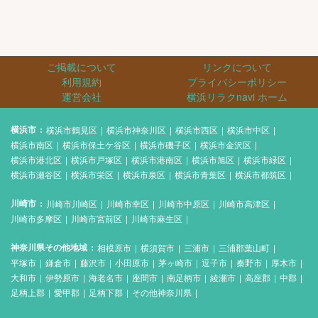
ご掲載について
リンクについて
利用規約
プライバシーポリシー
運営会社
横浜リラクnavi ホーム
横浜市
横浜市鶴見区
横浜市神奈川区
横浜市西区
横浜市中区
横浜市南区
横浜市保土ケ谷区
横浜市磯子区
横浜市金沢区
横浜市港北区
横浜市戸塚区
横浜市港南区
横浜市旭区
横浜市緑区
横浜市瀬谷区
横浜市栄区
横浜市泉区
横浜市青葉区
横浜市都筑区
川崎市
川崎市川崎区
川崎市幸区
川崎市中原区
川崎市高津区
川崎市多摩区
川崎市宮前区
川崎市麻生区
神奈川県その他地域
相模原市
横須賀市
三浦市
三浦郡葉山町
平塚市
鎌倉市
藤沢市
小田原市
茅ヶ崎市
逗子市
秦野市
厚木市
大和市
伊勢原市
海老名市
座間市
南足柄市
綾瀬市
高座郡
中郡
足柄上郡
愛甲郡
足柄下郡
その他神奈川県