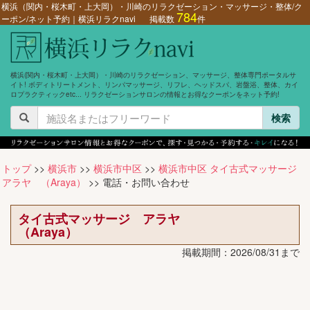
横浜（関内・桜木町・上大岡）・川崎のリラクゼーション・マッサージ・整体/ク
784
ーポン/ネット予約｜横浜リラクnavi
掲載数
件
横浜(関内・桜木町・上大岡）・川崎のリラクゼーション、マッサージ、整体専門ポータルサ
イト! ボディトリートメント、リンパマッサージ、リフレ、ヘッドスパ、岩盤浴、整体、カイ
ロプラクティックetc... リラクゼーションサロンの情報とお得なクーポンをネット予約!
検索
トップ
>>
横浜市
>>
横浜市中区
>>
横浜市中区 タイ古式マッサージ
アラヤ （Araya）
>> 電話・お問い合わせ
タイ古式マッサージ アラヤ
（Araya）
掲載期間：2026/08/31まで